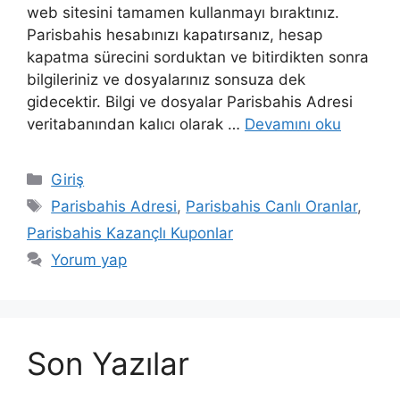
web sitesini tamamen kullanmayı bıraktınız.
Parisbahis hesabınızı kapatırsanız, hesap
kapatma sürecini sorduktan ve bitirdikten sonra
bilgileriniz ve dosyalarınız sonsuza dek
gidecektir. Bilgi ve dosyalar Parisbahis Adresi
veritabanından kalıcı olarak …
Devamını oku
Kategoriler
Giriş
Etiketler
Parisbahis Adresi
,
Parisbahis Canlı Oranlar
,
Parisbahis Kazançlı Kuponlar
Yorum yap
Son Yazılar