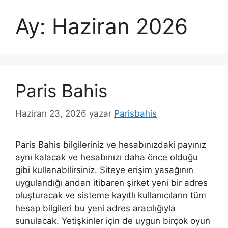
Ay:
Haziran 2026
Paris Bahis
Haziran 23, 2026
yazar
Parisbahis
Paris Bahis bilgileriniz ve hesabınızdaki payınız
aynı kalacak ve hesabınızı daha önce olduğu
gibi kullanabilirsiniz. Siteye erişim yasağının
uygulandığı andan itibaren şirket yeni bir adres
oluşturacak ve sisteme kayıtlı kullanıcıların tüm
hesap bilgileri bu yeni adres aracılığıyla
sunulacak. Yetişkinler için de uygun birçok oyun