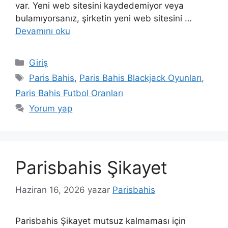
var. Yeni web sitesini kaydedemiyor veya
bulamıyorsanız, şirketin yeni web sitesini …
Devamını oku
Kategoriler
Giriş
Etiketler
Paris Bahis
,
Paris Bahis Blackjack Oyunları
,
Paris Bahis Futbol Oranları
Yorum yap
Parisbahis Şikayet
Haziran 16, 2026
yazar
Parisbahis
Parisbahis Şikayet mutsuz kalmaması için