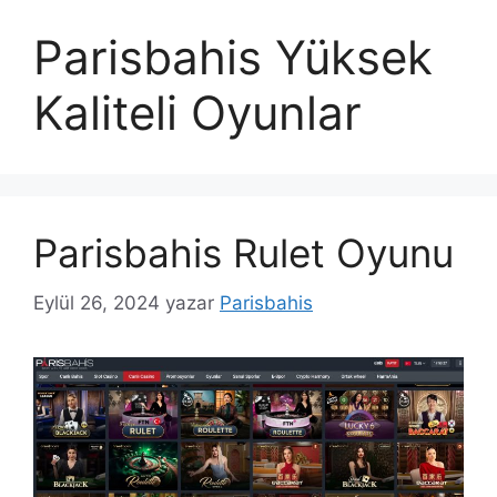
Parisbahis Yüksek
Kaliteli Oyunlar
Parisbahis Rulet Oyunu
Eylül 26, 2024
yazar
Parisbahis