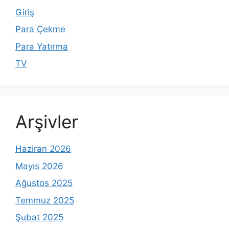
Giriş
Para Çekme
Para Yatırma
TV
Arşivler
Haziran 2026
Mayıs 2026
Ağustos 2025
Temmuz 2025
Şubat 2025