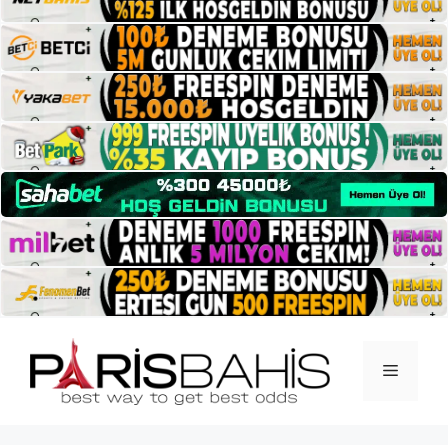
İçeriğe
atla
Menü