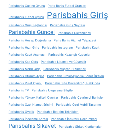
Parisbahis Casino Oyunu
Paris Bahis Futbol Oranları
Parisbahis Giriş
Parisbahis Futbol Oyunu
Parisbahis Giriş Bağlantısı
Parisbahis Giriş Sayfası
Parisbahis Güncel
Parisbahis Güvenilir Mi
Parisbahis Hesap Doğrulama
Paris Bahis Hizmet Yelpazesi
Parisbahis Hızlı Giriş
Parisbahis Instagram
Parisbahis Kayıt
Parisbahis Kayıt Aşaması
Parisbahis Kazançlı Kuponlar
Parisbahis Kaç Oldu
Parisbahis Lisanslı ve Güvenilir
Parisbahis Mobil Giriş
Parisbahis Müşteri Hizmetleri
Parisbahis Oturum Açma
Parisbahis Promosyon ve Bonus İlkeleri
Parisbahis Rulet Oyunu
Parisbahis Site Güvenilirliği Hakkında
Parisbahis TV
Parisbahis Uygulama Bilgileri
Parisbahis Yüksek Kaliteli Oyunlar
Parisbahis Çevrimiçi Bahisler
Parisbahis Özel Hizmet Erişimi
Parisbahis Özel Mobil Tasarımı
Parisbahis Üyelik
Parisbahis İletişim Teknikleri
Parisbahis İnceleme Adresi
Parisbahis İstikrarlı Gelir İmkanı
Parisbahis Şikayet
Parisbahis Şirket Kısıtlamaları