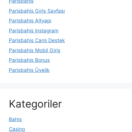
Parisbahis
Parisbahis Giriş Sayfası
Parisbahis Altyapı
Parisbahis Instagram
Parisbahis Canlı Destek
Parisbahis Mobil Giriş
Parisbahis Bonus
Parisbahis Üyelik
Kategoriler
Bahis
Casino