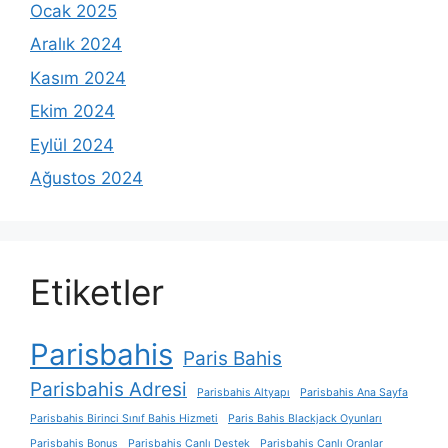
Ocak 2025
Aralık 2024
Kasım 2024
Ekim 2024
Eylül 2024
Ağustos 2024
Etiketler
Parisbahis
Paris Bahis
Parisbahis Adresi
Parisbahis Altyapı
Parisbahis Ana Sayfa
Parisbahis Birinci Sınıf Bahis Hizmeti
Paris Bahis Blackjack Oyunları
Parisbahis Bonus
Parisbahis Canlı Destek
Parisbahis Canlı Oranlar