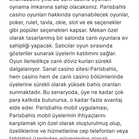
oynama imkanına sahip olacaksınız.
Parisbahis
casino oyunları hakkında
oynanabilecek oyunlar,
poker, rulet, tavla, okie, slot ve ek seçenekler
gibi popüler seçenekleri kapsar. Mekan özel
olarak tasarlanmış bir salonda canlı oyunlara ev
sahipliği yapacak. Satıcılar oyun sırasında
gösteriler sunarak üyelerin katılımını sağlar.
Oyun ilerledikçe canlı döviz kurları sürekli
dalgalanıyor. Sanal casino sitesi Parisbahis,
hem casino hem de canlı casino bölümlerinde
üyelerine sürekli olarak yüksek bahis oranları
sunmaktadır. Bu senaryoda, üye ne kadar çok
para katkıda bulunursa, o kadar fazla avantaj
elde eder. Parisbahis mobil uygulaması,
Parisbahis mobil üyelerinin ihtiyaçlarını
karşılamak için özel olarak oluşturulmuş olup,
özelliklerine ve hizmetlerine cep telefonları veya
tabletleri üzerinden erişmelerine olanak