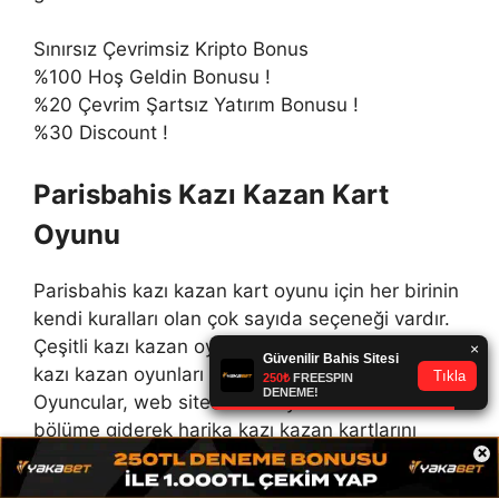
Sınırsız Çevrimsiz Kripto Bonus
%100 Hoş Geldin Bonusu !
%20 Çevrim Şartsız Yatırım Bonusu !
%30 Discount !
Parisbahis Kazı Kazan Kart
Oyunu
Parisbahis kazı kazan kart oyunu için her birinin
kendi kuralları olan çok sayıda seçeneği vardır.
Çeşitli kazı kazan oyunları arasında fantastik
kazı kazan oyunları en maliyetli olanlardır.
Oyuncular, web sitesinin arayüzündeki özel bir
bölüme giderek harika kazı kazan kartlarını
×
kolayca elde edebilirler. Casino oynamayı
seven, spor bahisleri ve spor kazı kazan