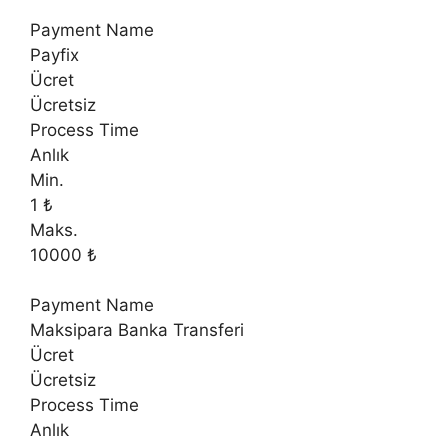
Payment Name
Payfix
Ücret
Ücretsiz
Process Time
Anlık
Min.
1 ₺
Maks.
10000 ₺
Payment Name
Maksipara Banka Transferi
Ücret
Ücretsiz
Process Time
Anlık