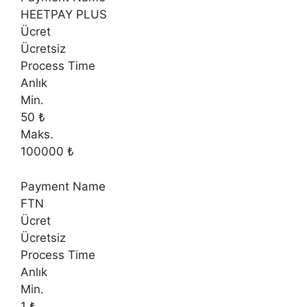
HEETPAY PLUS
Ücret
Ücretsiz
Process Time
Anlık
Min.
50 ₺
Maks.
100000 ₺
Payment Name
FTN
Ücret
Ücretsiz
Process Time
Anlık
Min.
1 ₺