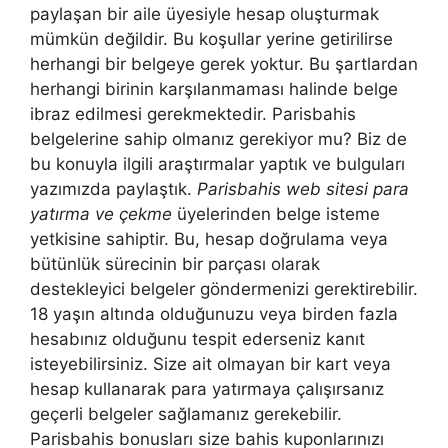
paylaşan bir aile üyesiyle hesap oluşturmak
mümkün değildir. Bu koşullar yerine getirilirse
herhangi bir belgeye gerek yoktur. Bu şartlardan
herhangi birinin karşılanmaması halinde belge
ibraz edilmesi gerekmektedir. Parisbahis
belgelerine sahip olmanız gerekiyor mu? Biz de
bu konuyla ilgili araştırmalar yaptık ve bulguları
yazımızda paylaştık.
Parisbahis web sitesi para
yatırma ve çekme
üyelerinden belge isteme
yetkisine sahiptir. Bu, hesap doğrulama veya
bütünlük sürecinin bir parçası olarak
destekleyici belgeler göndermenizi gerektirebilir.
18 yaşın altında olduğunuzu veya birden fazla
hesabınız olduğunu tespit ederseniz kanıt
isteyebilirsiniz. Size ait olmayan bir kart veya
hesap kullanarak para yatırmaya çalışırsanız
geçerli belgeler sağlamanız gerekebilir.
Parisbahis bonusları size bahis kuponlarınızı