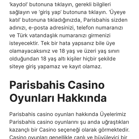
‘kaydol’ butonuna tıklayın, gerekli bilgileri
sağlayın ve ‘giriş yap’ butonuna tıklayın. ‘Üyeye
katıl’ butonuna tıkladığınızda, Parisbahis sizden
adınızı, e-posta adresinizi, telefon numaranızı
ve Türk vatandaşlık numaranızı girmenizi
isteyecektir. Tek bir hata yapsanız bile üye
olamayacaksınız ve 18 yaş ve üzeri yaş sınırı
olduğundan 18 yaş altı kişiler hiçbir şekilde
siteye giriş yapamaz ve kayıt olamaz.
Parisbahis Casino
Oyunları Hakkında
Parisbahis casino oyunları hakkında Üyelerimiz
Parisbahis casino oyunlarını şu anda uğraştıkları
kazançlı bir Casino seçeneği olarak görmektedir.
Casino oyunları genellikle canlı ve büyüleyici bir