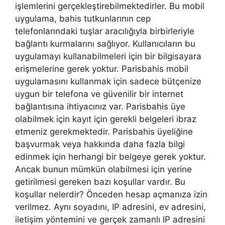
işlemlerini gerçekleştirebilmektedirler. Bu mobil
uygulama, bahis tutkunlarının cep
telefonlarındaki tuşlar aracılığıyla birbirleriyle
bağlantı kurmalarını sağlıyor. Kullanıcıların bu
uygulamayı kullanabilmeleri için bir bilgisayara
erişmelerine gerek yoktur. Parisbahis mobil
uygulamasını kullanmak için sadece bütçenize
uygun bir telefona ve güvenilir bir internet
bağlantısına ihtiyacınız var. Parisbahis üye
olabilmek için kayıt için gerekli belgeleri ibraz
etmeniz gerekmektedir. Parisbahis üyeliğine
başvurmak veya hakkında daha fazla bilgi
edinmek için herhangi bir belgeye gerek yoktur.
Ancak bunun mümkün olabilmesi için yerine
getirilmesi gereken bazı koşullar vardır. Bu
koşullar nelerdir? Önceden hesap açmanıza izin
verilmez. Aynı soyadını, IP adresini, ev adresini,
iletişim yöntemini ve gerçek zamanlı IP adresini