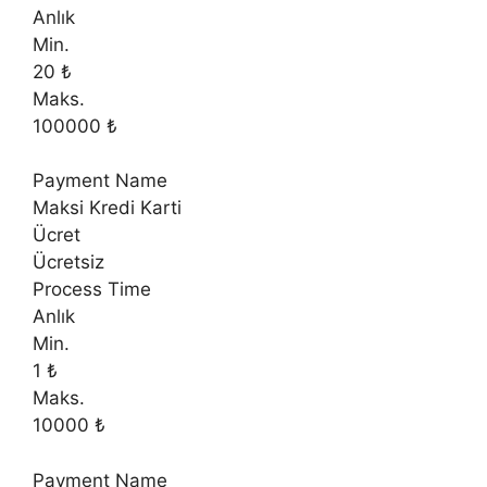
Anlık
Min.
20 ₺
Maks.
100000 ₺
Payment Name
Maksi Kredi Karti
Ücret
Ücretsiz
Process Time
Anlık
Min.
1 ₺
Maks.
10000 ₺
Payment Name