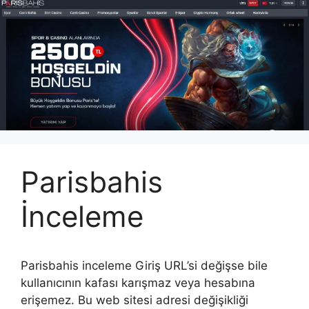
Parisbahis
İnceleme
Parisbahis inceleme Giriş URL’si değişse bile
kullanıcının kafası karışmaz veya hesabına
erişemez. Bu web sitesi adresi değişikliği