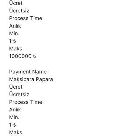
Ücret
Ücretsiz
Process Time
Anlık
Min.
1 ₺
Maks.
1000000 ₺
Payment Name
Maksipara Papara
Ücret
Ücretsiz
Process Time
Anlık
Min.
1 ₺
Maks.