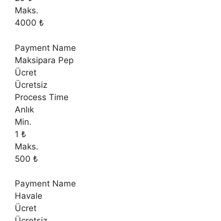
Maks.
4000 ₺
Payment Name
Maksipara Pep
Ücret
Ücretsiz
Process Time
Anlık
Min.
1 ₺
Maks.
500 ₺
Payment Name
Havale
Ücret
Ücretsiz