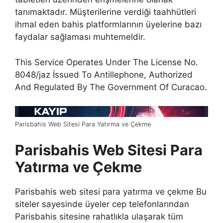
tanımaktadır. Müşterilerine verdiği taahhütleri
ihmal eden bahis platformlarının üyelerine bazı
faydalar sağlaması muhtemeldir.
This Service Operates Under The License No.
8048/jaz İssued To Antillephone, Authorized
And Regulated By The Government Of Curacao.
Parisbahis Web Sitesi Para Yatırma ve Çekme
Parisbahis Web Sitesi Para
Yatırma ve Çekme
Parisbahis web sitesi para yatırma ve çekme Bu
siteler sayesinde üyeler cep telefonlarından
Parisbahis sitesine rahatlıkla ulaşarak tüm