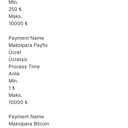
Min.
250 ₺
Maks.
10000 ₺
Payment Name
Maksipara Payfix
Ücret
Ücretsiz
Process Time
Anlık
Min.
1 ₺
Maks.
10000 ₺
Payment Name
Maksipara Bitcoin