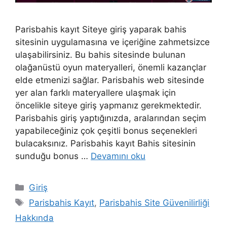
Parisbahis kayıt Siteye giriş yaparak bahis
sitesinin uygulamasına ve içeriğine zahmetsizce
ulaşabilirsiniz. Bu bahis sitesinde bulunan
olağanüstü oyun materyalleri, önemli kazançlar
elde etmenizi sağlar. Parisbahis web sitesinde
yer alan farklı materyallere ulaşmak için
öncelikle siteye giriş yapmanız gerekmektedir.
Parisbahis giriş yaptığınızda, aralarından seçim
yapabileceğiniz çok çeşitli bonus seçenekleri
bulacaksınız. Parisbahis kayıt Bahis sitesinin
sunduğu bonus …
Devamını oku
Kategoriler
Giriş
Etiketler
Parisbahis Kayıt
,
Parisbahis Site Güvenilirliği
Hakkında