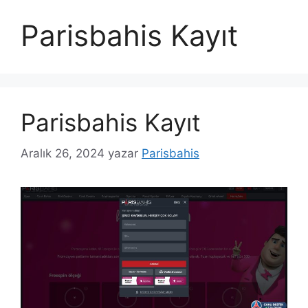
Parisbahis Kayıt
Parisbahis Kayıt
Aralık 26, 2024
yazar
Parisbahis