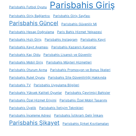
Parisbahis Giriş
Parisbahis Futbol Oyunu
Parisbahis Giriş Bağlantısı
Parisbahis Giriş Sayfası
Parisbahis Güncel
Parisbahis Güvenilir Mi
Parisbahis Hesap Doğrulama
Paris Bahis Hizmet Yelpazesi
Parisbahis Hızlı Giriş
Parisbahis Instagram
Parisbahis Kayıt
Parisbahis Kayıt Aşaması
Parisbahis Kazançlı Kuponlar
Parisbahis Kaç Oldu
Parisbahis Lisanslı ve Güvenilir
Parisbahis Mobil Giriş
Parisbahis Müşteri Hizmetleri
Parisbahis Oturum Açma
Parisbahis Promosyon ve Bonus İlkeleri
Parisbahis Rulet Oyunu
Parisbahis Site Güvenilirliği Hakkında
Parisbahis TV
Parisbahis Uygulama Bilgileri
Parisbahis Yüksek Kaliteli Oyunlar
Parisbahis Çevrimiçi Bahisler
Parisbahis Özel Hizmet Erişimi
Parisbahis Özel Mobil Tasarımı
Parisbahis Üyelik
Parisbahis İletişim Teknikleri
Parisbahis İnceleme Adresi
Parisbahis İstikrarlı Gelir İmkanı
Parisbahis Şikayet
Parisbahis Şirket Kısıtlamaları