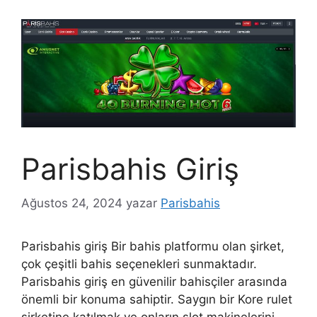
Parisbahis Giriş
Ağustos 24, 2024
yazar
Parisbahis
Parisbahis giriş Bir bahis platformu olan şirket,
çok çeşitli bahis seçenekleri sunmaktadır.
Parisbahis giriş en güvenilir bahisçiler arasında
önemli bir konuma sahiptir. Saygın bir Kore rulet