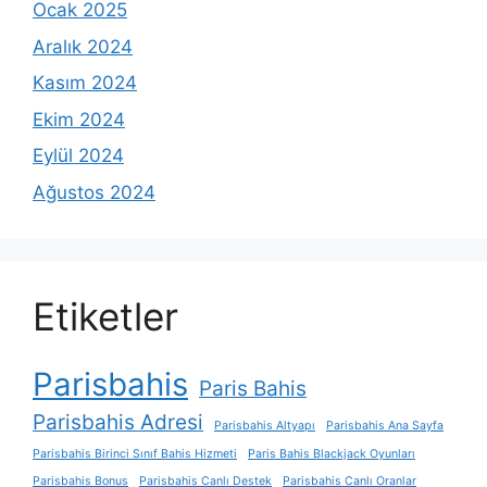
Ocak 2025
Aralık 2024
Kasım 2024
Ekim 2024
Eylül 2024
Ağustos 2024
Etiketler
Parisbahis
Paris Bahis
Parisbahis Adresi
Parisbahis Altyapı
Parisbahis Ana Sayfa
Parisbahis Birinci Sınıf Bahis Hizmeti
Paris Bahis Blackjack Oyunları
Parisbahis Bonus
Parisbahis Canlı Destek
Parisbahis Canlı Oranlar