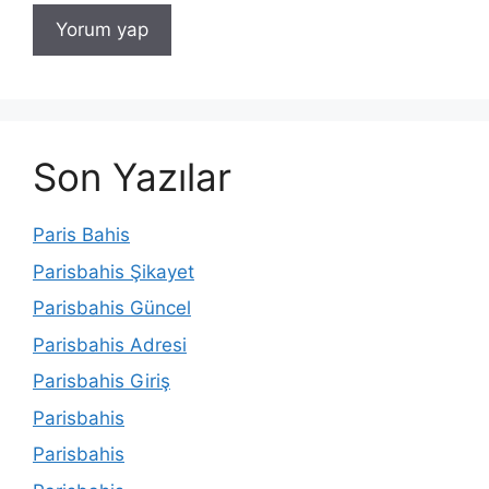
Son Yazılar
Paris Bahis
Parisbahis Şikayet
Parisbahis Güncel
Parisbahis Adresi
Parisbahis Giriş
Parisbahis
Parisbahis