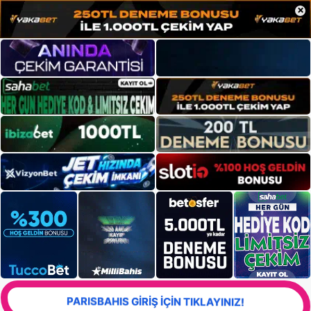
×
PARISBAHIS GİRİŞ İÇİN TIKLAYINIZ!