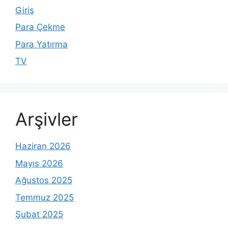
Giriş
Para Çekme
Para Yatırma
TV
Arşivler
Haziran 2026
Mayıs 2026
Ağustos 2025
Temmuz 2025
Şubat 2025